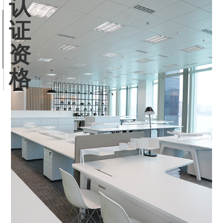
认
证
资
格